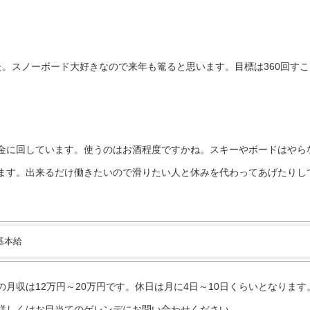
た。スノーボード大好きなので来年も篭ると思います。目標は360回すこ
金に回しています。使うのはお酒程度ですかね。スキーやボードはやら
ます。出来るだけ働きたいので滑りたい人と休みを代わってあげたりし
基本給
月収は12万円～20万円です。休日は月に4日～10日くらいとなります
詳しくはお目当てのゲレンデにお問い合わせください。