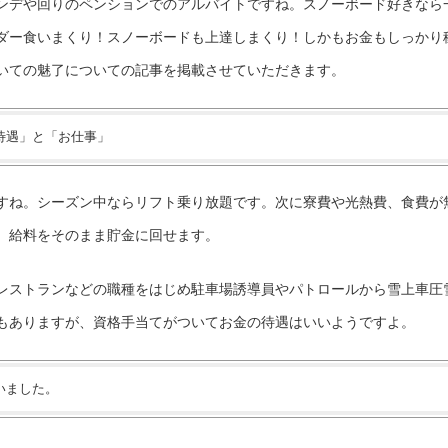
ンデや回りのペンションでのアルバイトですね。スノーボード好きなら
ダー食いまくり！スノーボードも上達しまくり！しかもお金もしっかり
いての魅了についての記事を掲載させていただきます。
待遇」と「お仕事」
すね。シーズン中ならリフト乗り放題です。次に寮費や光熱費、食費が
。給料をそのまま貯金に回せます。
レストランなどの職種をはじめ駐車場誘導員やパトロールから雪上車圧
もありますが、資格手当てがついてお金の待遇はいいようですよ。
いました。