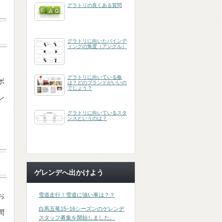
グラトリの良くある質問
グラトリに向いたバインデ
ィングの角度（アングル）
グラトリに向いている板
ボ
は？どのブランドがいいの
でしょう？
ン
グラトリに向いているスタ
ンスというのは？
ゲレンデへ出かけよう
雪道走行！雪道に強い車は？？
お
白馬五竜15−16シーズンのゲレンデ
間
スタッフ募集を開始しました。