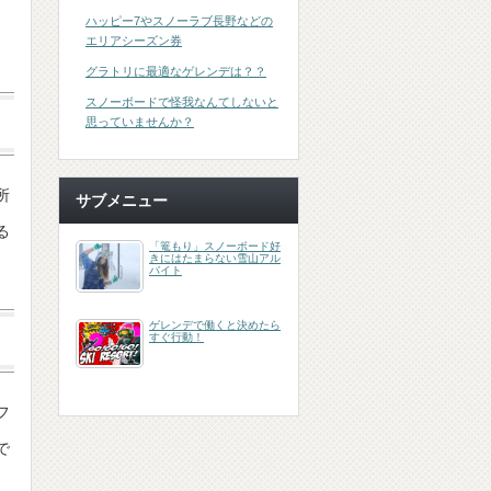
と
ハッピー7やスノーラブ長野などの
エリアシーズン券
グラトリに最適なゲレンデは？？
スノーボードで怪我なんてしないと
思っていませんか？
所
サブメニュー
る
「篭もり」スノーボード好
きにはたまらない雪山アル
バイト
ゲレンデで働くと決めたら
すぐ行動！
フ
で