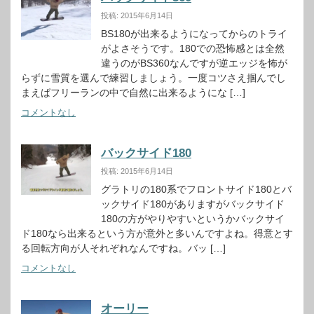
投稿: 2015年6月14日
BS180が出来るようになってからのトライ
がよさそうです。180での恐怖感とは全然
違うのがBS360なんですが逆エッジを怖が
らずに雪質を選んで練習しましょう。一度コツさえ掴んでし
まえばフリーランの中で自然に出来るようにな […]
コメントなし
バックサイド180
投稿: 2015年6月14日
グラトリの180系でフロントサイド180とバ
ックサイド180がありますがバックサイド
180の方がやりやすいというかバックサイ
ド180なら出来るという方が意外と多いんですよね。得意とす
る回転方向が人それぞれなんですね。バッ […]
コメントなし
オーリー