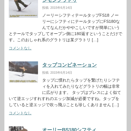
シモングラトリ
投稿: 2015年6月14日
ノーリーシフティテールタップFS18 ノー
リーにシフティにテールタップにFS180な
んてなんだかややこしいですが簡単にいう
とテールでタップしてオープン側に180返すということだけで
す。このおしゃれ系のグラトリは某グラトリ […]
コメントなし
タップコンビネーション
投稿: 2015年6月14日
タップに慣れたらタップを繋げたりシフテ
ィを入れてみたりなどグラトリの幅は非常
に広がります。 タップはプレスによく似て
いて逆エッジすれすれのエッジ加減が必要ですね。タップを
していると逆エッジで吹っ飛ぶことも珍しくありません […]
コメントなし
オーリーBS180シフティ