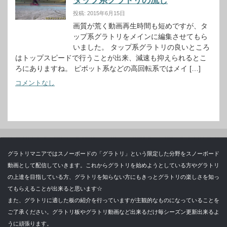
タップ系グラトリの流し
投稿: 2015年6月15日
画質が荒く動画再生時間も短めですが、タ
ップ系グラトリをメインに編集させてもら
いました。 タップ系グラトリの良いところ
はトップスピードで行うことが出来、減速も抑えられるとこ
ろにありますね。 ピボット系などの高回転系ではメイ […]
コメントなし
グラトリマニアではスノーボードの「グラトリ」という限定した分野をスノーボード
動画として配信していきます。これからグラトリを始めようとしている方やグラトリ
の上達を目指している方、グラトリを知らない方にもきっとグラトリの楽しさを知っ
てもらえることが出来ると思います☆
また、グラトリに適した板の紹介を行っていますが主観的なものになっていることを
ご了承ください。グラトリ板やグラトリ動画など出来るだけ毎シーズン更新出来るよ
うに頑張ります。