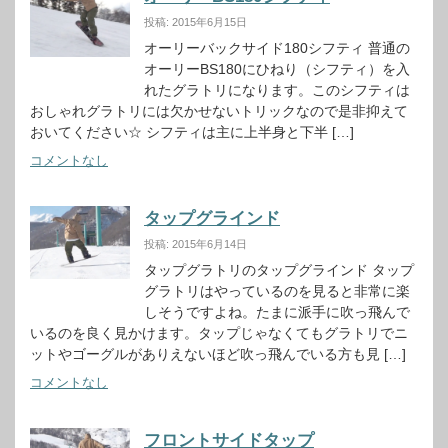
投稿: 2015年6月15日
オーリーバックサイド180シフティ 普通の
オーリーBS180にひねり（シフティ）を入
れたグラトリになります。このシフティは
おしゃれグラトリには欠かせないトリックなので是非抑えて
おいてください☆ シフティは主に上半身と下半 […]
コメントなし
タップグラインド
投稿: 2015年6月14日
タップグラトリのタップグラインド タップ
グラトリはやっているのを見ると非常に楽
しそうですよね。たまに派手に吹っ飛んで
いるのを良く見かけます。タップじゃなくてもグラトリでニ
ットやゴーグルがありえないほど吹っ飛んでいる方も見 […]
コメントなし
フロントサイドタップ