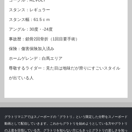
ゴーグル：REVOLT
スタンス：レギュラー
スタンス幅：61.5ｃｍ
アングル：30度・-24度
事故暦：鎖骨2回骨折（1回目要手術）
保険：傷害保険加入済み
ホームゲレンデ：白馬エリア
尊敬するライダー：見た目は地味だが滑りにすごいスタイル
が出ている人
グラトリマニアではスノーボードの「グラトリ」という限定した分野をスノーボード
動画として配信していきます。これからグラトリを始めようとしている方やグラトリ
の上達を目指している方、グラトリを知らない方にもきっとグラトリの楽しさを知っ